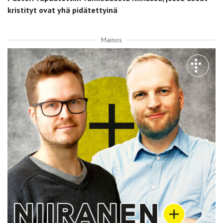
kristityt ovat yhä pidätettyinä
Mainos