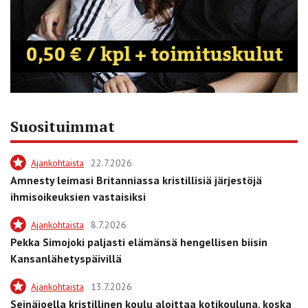
Suosituimmat
Ajankohtaista
22.7.2026
Amnesty leimasi Britanniassa kristillisiä järjestöjä
ihmisoikeuksien vastaisiksi
Ajankohtaista
8.7.2026
Pekka Simojoki paljasti elämänsä hengellisen biisin
Kansanlähetyspäivillä
Ajankohtaista
13.7.2026
Seinäjoella kristillinen koulu aloittaa kotikouluna, koska