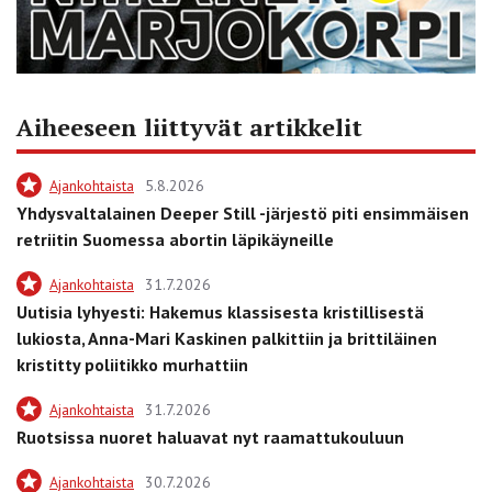
Aiheeseen liittyvät artikkelit
Ajankohtaista
5.8.2026
Yhdysvaltalainen Deeper Still -järjestö piti ensimmäisen
retriitin Suomessa abortin läpikäyneille
Ajankohtaista
31.7.2026
Uutisia lyhyesti: Hakemus klassisesta kristillisestä
lukiosta, Anna-Mari Kaskinen palkittiin ja brittiläinen
kristitty poliitikko murhattiin
Ajankohtaista
31.7.2026
Ruotsissa nuoret haluavat nyt raamattukouluun
Ajankohtaista
30.7.2026