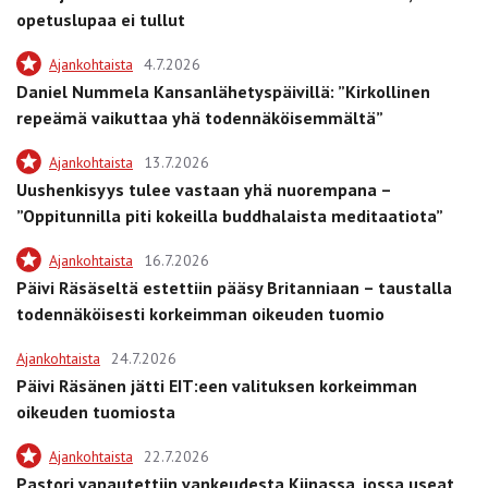
opetuslupaa ei tullut
Ajankohtaista
4.7.2026
Daniel Nummela Kansanlähetyspäivillä: ”Kirkollinen
repeämä vaikuttaa yhä todennäköisemmältä”
Ajankohtaista
13.7.2026
Uushenkisyys tulee vastaan yhä nuorempana –
”Oppitunnilla piti kokeilla buddhalaista meditaatiota”
Ajankohtaista
16.7.2026
Päivi Räsäseltä estettiin pääsy Britanniaan – taustalla
todennäköisesti korkeimman oikeuden tuomio
Ajankohtaista
24.7.2026
Päivi Räsänen jätti EIT:een valituksen korkeimman
oikeuden tuomiosta
Ajankohtaista
22.7.2026
Pastori vapautettiin vankeudesta Kiinassa, jossa useat