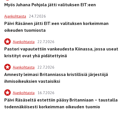
Myös Juhana Pohjola jätti valituksen EIT:een
Ajankohtaista
24.7.2026
Päivi Räsänen jätti EIT:een valituksen korkeimman
oikeuden tuomiosta
Ajankohtaista
22.7.2026
Pastori vapautettiin vankeudesta Kiinassa, jossa useat
kristityt ovat yhä pidätettyinä
Ajankohtaista
22.7.2026
Amnesty leimasi Britanniassa kristillisiä järjestöjä
ihmisoikeuksien vastaisiksi
Ajankohtaista
16.7.2026
Päivi Räsäseltä estettiin pääsy Britanniaan – taustalla
todennäköisesti korkeimman oikeuden tuomio