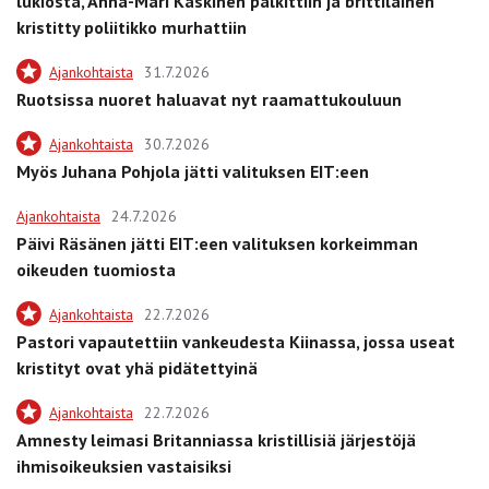
lukiosta, Anna-Mari Kaskinen palkittiin ja brittiläinen
kristitty poliitikko murhattiin
Ajankohtaista
31.7.2026
Ruotsissa nuoret haluavat nyt raamattukouluun
Ajankohtaista
30.7.2026
Myös Juhana Pohjola jätti valituksen EIT:een
Ajankohtaista
24.7.2026
Päivi Räsänen jätti EIT:een valituksen korkeimman
oikeuden tuomiosta
Ajankohtaista
22.7.2026
Pastori vapautettiin vankeudesta Kiinassa, jossa useat
kristityt ovat yhä pidätettyinä
Ajankohtaista
22.7.2026
Amnesty leimasi Britanniassa kristillisiä järjestöjä
ihmisoikeuksien vastaisiksi