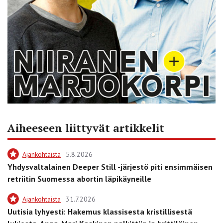
Aiheeseen liittyvät artikkelit
Ajankohtaista
5.8.2026
Yhdysvaltalainen Deeper Still -järjestö piti ensimmäisen
retriitin Suomessa abortin läpikäyneille
Ajankohtaista
31.7.2026
Uutisia lyhyesti: Hakemus klassisesta kristillisestä