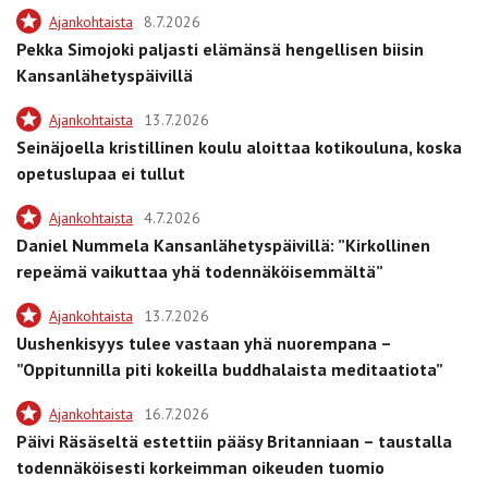
Ajankohtaista
8.7.2026
Pekka Simojoki paljasti elämänsä hengellisen biisin
Kansanlähetyspäivillä
Ajankohtaista
13.7.2026
Seinäjoella kristillinen koulu aloittaa kotikouluna, koska
opetuslupaa ei tullut
Ajankohtaista
4.7.2026
Daniel Nummela Kansanlähetyspäivillä: ”Kirkollinen
repeämä vaikuttaa yhä todennäköisemmältä”
Ajankohtaista
13.7.2026
Uushenkisyys tulee vastaan yhä nuorempana –
”Oppitunnilla piti kokeilla buddhalaista meditaatiota”
Ajankohtaista
16.7.2026
Päivi Räsäseltä estettiin pääsy Britanniaan – taustalla
todennäköisesti korkeimman oikeuden tuomio