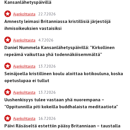
Kansanlähetyspäivillä
Ajankohtaista
22.7.2026
Amnesty leimasi Britanniassa kristillisiä järjestöjä
ihmisoikeuksien vastaisiksi
Ajankohtaista
4.7.2026
Daniel Nummela Kansanlähetyspäivillä: ”Kirkollinen
repeämä vaikuttaa yhä todennäköisemmältä”
Ajankohtaista
13.7.2026
Seinäjoella kristillinen koulu aloittaa kotikouluna, koska
opetuslupaa ei tullut
Ajankohtaista
13.7.2026
Uushenkisyys tulee vastaan yhä nuorempana –
”Oppitunnilla piti kokeilla buddhalaista meditaatiota”
Ajankohtaista
16.7.2026
Päivi Räsäseltä estettiin pääsy Britanniaan – taustalla