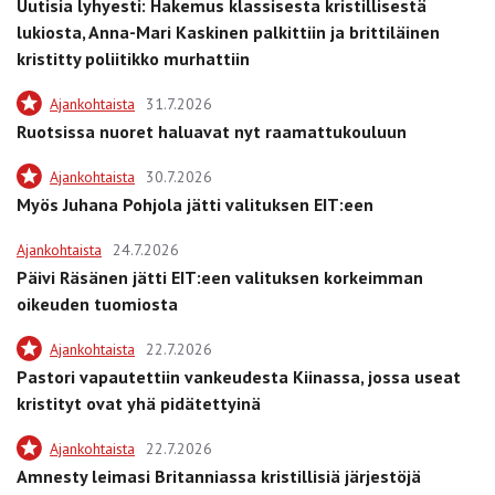
Uutisia lyhyesti: Hakemus klassisesta kristillisestä
lukiosta, Anna-Mari Kaskinen palkittiin ja brittiläinen
kristitty poliitikko murhattiin
Ajankohtaista
31.7.2026
Ruotsissa nuoret haluavat nyt raamattukouluun
Ajankohtaista
30.7.2026
Myös Juhana Pohjola jätti valituksen EIT:een
Ajankohtaista
24.7.2026
Päivi Räsänen jätti EIT:een valituksen korkeimman
oikeuden tuomiosta
Ajankohtaista
22.7.2026
Pastori vapautettiin vankeudesta Kiinassa, jossa useat
kristityt ovat yhä pidätettyinä
Ajankohtaista
22.7.2026
Amnesty leimasi Britanniassa kristillisiä järjestöjä