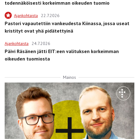
todennäköisesti korkeimman oikeuden tuomio
Ajankohtaista
22.7.2026
Pastori vapautettiin vankeudesta Kiinassa, jossa useat
kristityt ovat yhä pidätettyinä
Ajankohtaista
24.7.2026
Päivi Räsänen jätti EIT:een valituksen korkeimman
oikeuden tuomiosta
Mainos