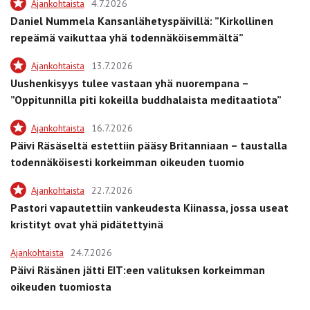
Ajankohtaista
4.7.2026
Daniel Nummela Kansanlähetyspäivillä: ”Kirkollinen
repeämä vaikuttaa yhä todennäköisemmältä”
Ajankohtaista
13.7.2026
Uushenkisyys tulee vastaan yhä nuorempana –
”Oppitunnilla piti kokeilla buddhalaista meditaatiota”
Ajankohtaista
16.7.2026
Päivi Räsäseltä estettiin pääsy Britanniaan – taustalla
todennäköisesti korkeimman oikeuden tuomio
Ajankohtaista
22.7.2026
Pastori vapautettiin vankeudesta Kiinassa, jossa useat
kristityt ovat yhä pidätettyinä
Ajankohtaista
24.7.2026
Päivi Räsänen jätti EIT:een valituksen korkeimman
oikeuden tuomiosta