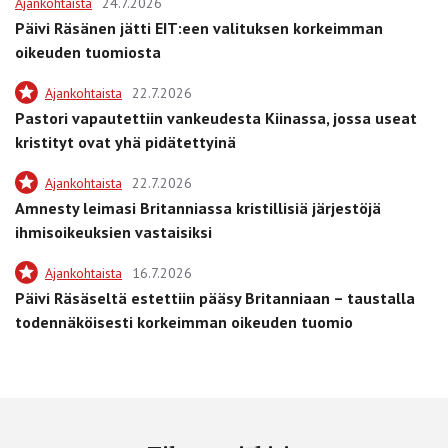
Ajankohtaista
24.7.2026
Päivi Räsänen jätti EIT:een valituksen korkeimman
oikeuden tuomiosta
Ajankohtaista
22.7.2026
Pastori vapautettiin vankeudesta Kiinassa, jossa useat
kristityt ovat yhä pidätettyinä
Ajankohtaista
22.7.2026
Amnesty leimasi Britanniassa kristillisiä järjestöjä
ihmisoikeuksien vastaisiksi
Ajankohtaista
16.7.2026
Päivi Räsäseltä estettiin pääsy Britanniaan – taustalla
todennäköisesti korkeimman oikeuden tuomio