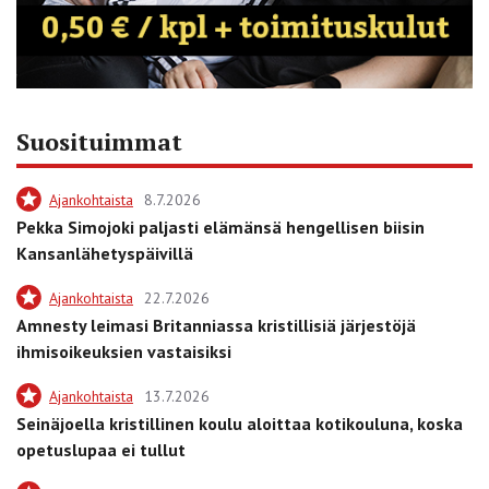
Suosituimmat
Ajankohtaista
8.7.2026
Pekka Simojoki paljasti elämänsä hengellisen biisin
Kansanlähetyspäivillä
Ajankohtaista
22.7.2026
Amnesty leimasi Britanniassa kristillisiä järjestöjä
ihmisoikeuksien vastaisiksi
Ajankohtaista
13.7.2026
Seinäjoella kristillinen koulu aloittaa kotikouluna, koska
opetuslupaa ei tullut