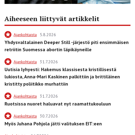
Aiheeseen liittyvät artikkelit
Ajankohtaista
5.8.2026
Yhdysvaltalainen Deeper Still -järjestö piti ensimmäisen
retriitin Suomessa abortin läpikäyneille
Ajankohtaista
31.7.2026
Uutisia lyhyesti: Hakemus klassisesta kristillisestä
lukiosta, Anna-Mari Kaskinen palkittiin ja brittiläinen
kristitty poliitikko murhattiin
Ajankohtaista
31.7.2026
Ruotsissa nuoret haluavat nyt raamattukouluun
Ajankohtaista
30.7.2026
Myös Juhana Pohjola jätti valituksen EIT:een