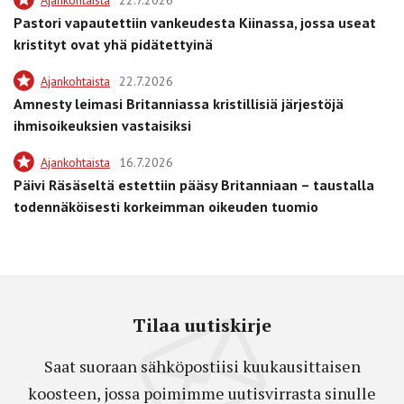
Pastori vapautettiin vankeudesta Kiinassa, jossa useat
kristityt ovat yhä pidätettyinä
Ajankohtaista
22.7.2026
Amnesty leimasi Britanniassa kristillisiä järjestöjä
ihmisoikeuksien vastaisiksi
Ajankohtaista
16.7.2026
Päivi Räsäseltä estettiin pääsy Britanniaan – taustalla
todennäköisesti korkeimman oikeuden tuomio
Tilaa uutiskirje
Saat suoraan sähköpostiisi kuukausittaisen
koosteen, jossa poimimme uutisvirrasta sinulle