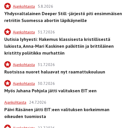
Ajankohtaista
5.8.2026
Yhdysvaltalainen Deeper Still -järjestö piti ensimmäisen
retriitin Suomessa abortin läpikäyneille
Ajankohtaista
31.7.2026
Uutisia lyhyesti: Hakemus klassisesta kristillisestä
lukiosta, Anna-Mari Kaskinen palkittiin ja brittiläinen
kristitty poliitikko murhattiin
Ajankohtaista
31.7.2026
Ruotsissa nuoret haluavat nyt raamattukouluun
Ajankohtaista
30.7.2026
Myös Juhana Pohjola jätti valituksen EIT:een
Ajankohtaista
24.7.2026
Päivi Räsänen jätti EIT:een valituksen korkeimman
oikeuden tuomiosta
Ajankohtaista
22.7.2026