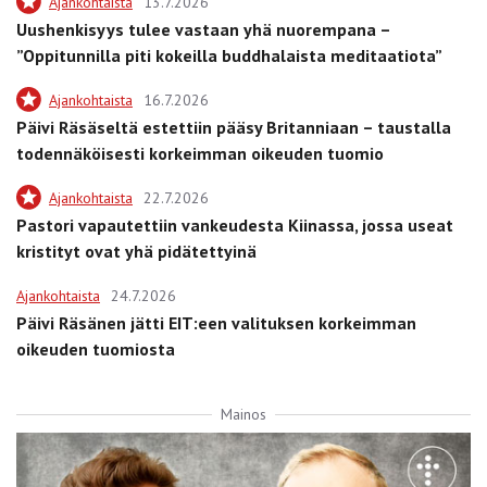
Ajankohtaista
13.7.2026
Uushenkisyys tulee vastaan yhä nuorempana –
”Oppitunnilla piti kokeilla buddhalaista meditaatiota”
Ajankohtaista
16.7.2026
Päivi Räsäseltä estettiin pääsy Britanniaan – taustalla
todennäköisesti korkeimman oikeuden tuomio
Ajankohtaista
22.7.2026
Pastori vapautettiin vankeudesta Kiinassa, jossa useat
kristityt ovat yhä pidätettyinä
Ajankohtaista
24.7.2026
Päivi Räsänen jätti EIT:een valituksen korkeimman
oikeuden tuomiosta
Mainos