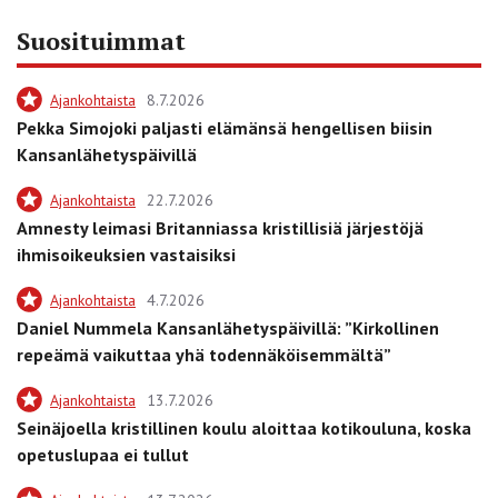
Suosituimmat
Ajankohtaista
8.7.2026
Pekka Simojoki paljasti elämänsä hengellisen biisin
Kansanlähetyspäivillä
Ajankohtaista
22.7.2026
Amnesty leimasi Britanniassa kristillisiä järjestöjä
ihmisoikeuksien vastaisiksi
Ajankohtaista
4.7.2026
Daniel Nummela Kansanlähetyspäivillä: ”Kirkollinen
repeämä vaikuttaa yhä todennäköisemmältä”
Ajankohtaista
13.7.2026
Seinäjoella kristillinen koulu aloittaa kotikouluna, koska
opetuslupaa ei tullut