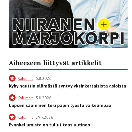
Aiheeseen liittyvät artikkelit
Kolumnit
5.8.2026
Kyky nauttia elämästä syntyy yksinkertaisista asioista
Kolumnit
5.8.2026
Lapsen saaminen teki papin työstä vaikeampaa
Kolumnit
29.7.2026
Evankeliumista on tullut taas uutinen