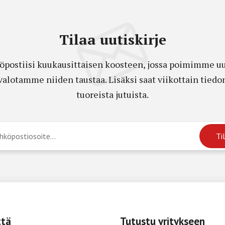
Tilaa uutiskirje
öpostiisi kuukausittaisen koosteen, jossa poimimme uut
a valotamme niiden taustaa. Lisäksi saat viikottain ti
tuoreista jutuista.
ttä
Tutustu yritykseen