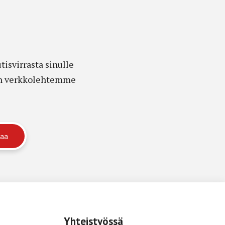
isvirrasta sinulle
edon verkkolehtemme
Yhteistyössä