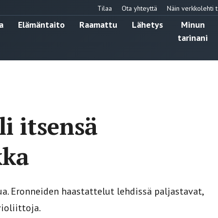
Tilaa
Ota yhteyttä
Näin verkkolehti t
a
Elämäntaito
Raamattu
Lähetys
Minun
tarinani
li itsensä
kka
. Eronneiden haastattelut lehdissä paljastavat,
oliittoja.