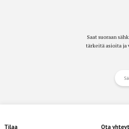
Saat suoraan sähk
tärkeitä asioita j
Tilaa
Ota yhtey