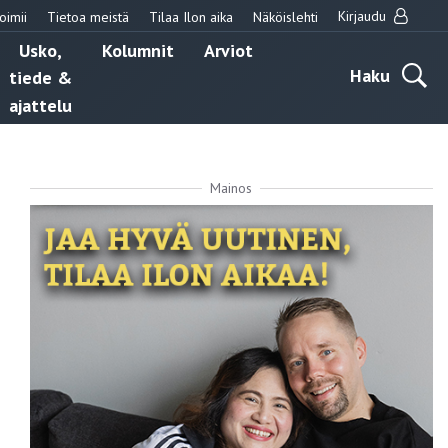
Kirjaudu
oimii
Tietoa meistä
Tilaa Ilon aika
Näköislehti
Usko,
Kolumnit
Arviot
Haku
tiede &
ajattelu
Mainos