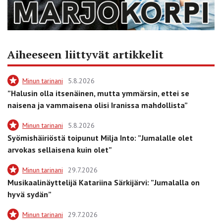
Aiheeseen liittyvät artikkelit
Minun tarinani
5.8.2026
”Halusin olla itsenäinen, mutta ymmärsin, ettei se
naisena ja vammaisena olisi Iranissa mahdollista”
Minun tarinani
5.8.2026
Syömishäiriöstä toipunut Milja Into: ”Jumalalle olet
arvokas sellaisena kuin olet”
Minun tarinani
29.7.2026
Musikaalinäyttelijä Katariina Särkijärvi: ”Jumalalla on
hyvä sydän”
Minun tarinani
29.7.2026