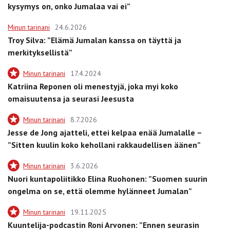
kysymys on, onko Jumalaa vai ei”
Minun tarinani
24.6.2026
Troy Silva: ”Elämä Jumalan kanssa on täyttä ja
merkityksellistä”
Minun tarinani
17.4.2024
Katriina Reponen oli menestyjä, joka myi koko
omaisuutensa ja seurasi Jeesusta
Minun tarinani
8.7.2026
Jesse de Jong ajatteli, ettei kelpaa enää Jumalalle –
”Sitten kuulin koko kehollani rakkaudellisen äänen”
Minun tarinani
3.6.2026
Nuori kuntapoliitikko Elina Ruohonen: ”Suomen suurin
ongelma on se, että olemme hylänneet Jumalan”
Minun tarinani
19.11.2025
Kuuntelija-podcastin Roni Arvonen: ”Ennen seurasin