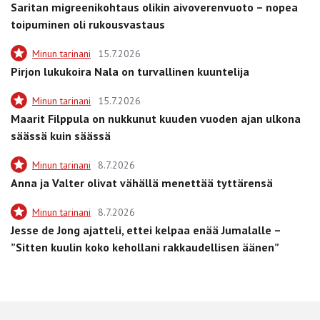
Saritan migreenikohtaus olikin aivoverenvuoto – nopea
toipuminen oli rukousvastaus
Minun tarinani
15.7.2026
Pirjon lukukoira Nala on turvallinen kuuntelija
Minun tarinani
15.7.2026
Maarit Filppula on nukkunut kuuden vuoden ajan ulkona
säässä kuin säässä
Minun tarinani
8.7.2026
Anna ja Valter olivat vähällä menettää tyttärensä
Minun tarinani
8.7.2026
Jesse de Jong ajatteli, ettei kelpaa enää Jumalalle –
”Sitten kuulin koko kehollani rakkaudellisen äänen”