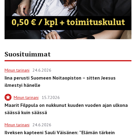
Suosituimmat
Minun tarinani
24.6.2026
Iina perusti Suomeen Noitaopiston – sitten Jeesus
ilmestyi hänelle
Minun tarinani
15.7.2026
Maarit Filppula on nukkunut kuuden vuoden ajan ulkona
säässä kuin säässä
Minun tarinani
24.6.2026
Ilveksen kapteeni Sauli Väisänen: ”Elämän tärkein