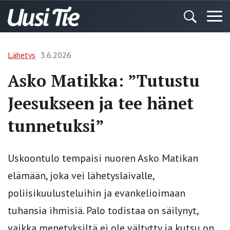
Lähetys
3.6.2026
Asko Matikka: ”Tutustu
Jeesukseen ja tee hänet
tunnetuksi”
Uskoontulo tempaisi nuoren Asko Matikan
elämään, joka vei lähetyslaivalle,
poliisikuulusteluihin ja evankelioimaan
tuhansia ihmisiä. Palo todistaa on säilynyt,
vaikka menetyksiltä ei ole vältytty ja kutsu on