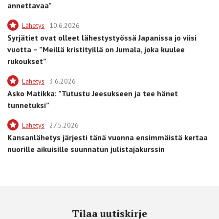
annettavaa”
Lähetys
10.6.2026
Syrjätiet ovat olleet lähestystyössä Japanissa jo viisi
vuotta – ”Meillä kristityillä on Jumala, joka kuulee
rukoukset”
Lähetys
3.6.2026
Asko Matikka: ”Tutustu Jeesukseen ja tee hänet
tunnetuksi”
Lähetys
27.5.2026
Kansanlähetys järjesti tänä vuonna ensimmäistä kertaa
nuorille aikuisille suunnatun julistajakurssin
Tilaa uutiskirje