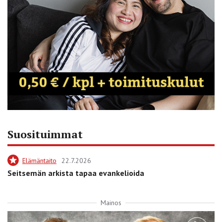
Suosituimmat
Elämäntaito
22.7.2026
Seitsemän arkista tapaa evankelioida
Mainos