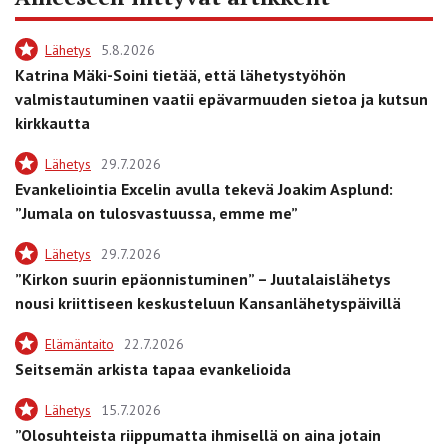
Lähetys
5.8.2026
Katrina Mäki-Soini tietää, että lähetystyöhön
valmistautuminen vaatii epävarmuuden sietoa ja kutsun
kirkkautta
Lähetys
29.7.2026
Evankeliointia Excelin avulla tekevä Joakim Asplund:
”Jumala on tulosvastuussa, emme me”
Lähetys
29.7.2026
”Kirkon suurin epäonnistuminen” – Juutalaislähetys
nousi kriittiseen keskusteluun Kansanlähetyspäivillä
Elämäntaito
22.7.2026
Seitsemän arkista tapaa evankelioida
Lähetys
15.7.2026
”Olosuhteista riippumatta ihmisellä on aina jotain