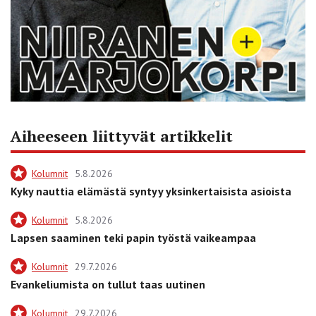
Aiheeseen liittyvät artikkelit
Kolumnit
5.8.2026
Kyky nauttia elämästä syntyy yksinkertaisista asioista
Kolumnit
5.8.2026
Lapsen saaminen teki papin työstä vaikeampaa
Kolumnit
29.7.2026
Evankeliumista on tullut taas uutinen
Kolumnit
29.7.2026