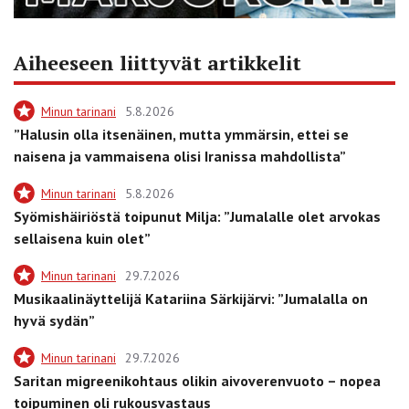
Aiheeseen liittyvät artikkelit
Minun tarinani
5.8.2026
”Halusin olla itsenäinen, mutta ymmärsin, ettei se
naisena ja vammaisena olisi Iranissa mahdollista”
Minun tarinani
5.8.2026
Syömishäiriöstä toipunut Milja: ”Jumalalle olet arvokas
sellaisena kuin olet”
Minun tarinani
29.7.2026
Musikaalinäyttelijä Katariina Särkijärvi: ”Jumalalla on
hyvä sydän”
Minun tarinani
29.7.2026
Saritan migreenikohtaus olikin aivoverenvuoto – nopea
toipuminen oli rukousvastaus