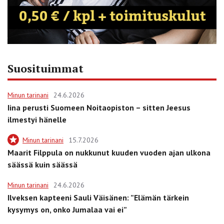
Suosituimmat
Minun tarinani
24.6.2026
Iina perusti Suomeen Noitaopiston – sitten Jeesus
ilmestyi hänelle
Minun tarinani
15.7.2026
Maarit Filppula on nukkunut kuuden vuoden ajan ulkona
säässä kuin säässä
Minun tarinani
24.6.2026
Ilveksen kapteeni Sauli Väisänen: ”Elämän tärkein
kysymys on, onko Jumalaa vai ei”