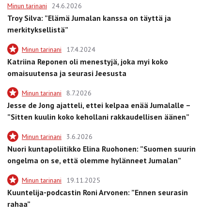
Minun tarinani
24.6.2026
Troy Silva: ”Elämä Jumalan kanssa on täyttä ja
merkityksellistä”
Minun tarinani
17.4.2024
Katriina Reponen oli menestyjä, joka myi koko
omaisuutensa ja seurasi Jeesusta
Minun tarinani
8.7.2026
Jesse de Jong ajatteli, ettei kelpaa enää Jumalalle –
”Sitten kuulin koko kehollani rakkaudellisen äänen”
Minun tarinani
3.6.2026
Nuori kuntapoliitikko Elina Ruohonen: ”Suomen suurin
ongelma on se, että olemme hylänneet Jumalan”
Minun tarinani
19.11.2025
Kuuntelija-podcastin Roni Arvonen: ”Ennen seurasin
rahaa”