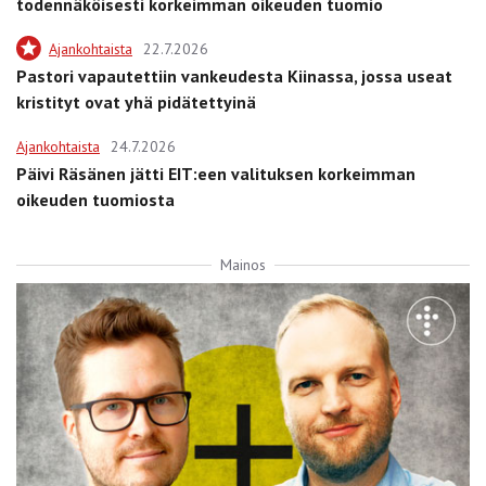
todennäköisesti korkeimman oikeuden tuomio
Ajankohtaista
22.7.2026
Pastori vapautettiin vankeudesta Kiinassa, jossa useat
kristityt ovat yhä pidätettyinä
Ajankohtaista
24.7.2026
Päivi Räsänen jätti EIT:een valituksen korkeimman
oikeuden tuomiosta
Mainos