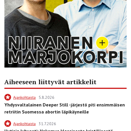
Aiheeseen liittyvät artikkelit
Ajankohtaista
5.8.2026
Yhdysvaltalainen Deeper Still -järjestö piti ensimmäisen
retriitin Suomessa abortin läpikäyneille
Ajankohtaista
31.7.2026
Uutisia lyhyesti: Hakemus klassisesta kristillisestä