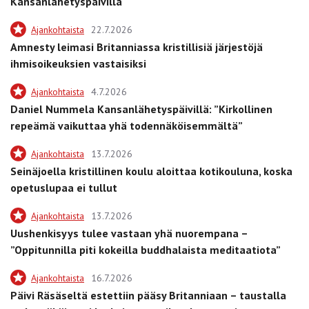
Kansanlähetyspäivillä
Ajankohtaista
22.7.2026
Amnesty leimasi Britanniassa kristillisiä järjestöjä
ihmisoikeuksien vastaisiksi
Ajankohtaista
4.7.2026
Daniel Nummela Kansanlähetyspäivillä: ”Kirkollinen
repeämä vaikuttaa yhä todennäköisemmältä”
Ajankohtaista
13.7.2026
Seinäjoella kristillinen koulu aloittaa kotikouluna, koska
opetuslupaa ei tullut
Ajankohtaista
13.7.2026
Uushenkisyys tulee vastaan yhä nuorempana –
”Oppitunnilla piti kokeilla buddhalaista meditaatiota”
Ajankohtaista
16.7.2026
Päivi Räsäseltä estettiin pääsy Britanniaan – taustalla