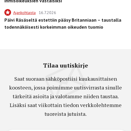
ihmisoikeuksien vastaisiksi
Ajankohtaista
16.7.2026
Päivi Räsäseltä estettiin pääsy Britanniaan – taustalla
todennäköisesti korkeimman oikeuden tuomio
Tilaa uutiskirje
Saat suoraan sähköpostiisi kuukausittaisen
koosteen, jossa poimimme uutisvirrasta sinulle
tärkeitä asioita ja valotamme niiden taustaa.
Lisäksi saat viikottain tiedon verkkolehtemme
tuoreista jutuista.