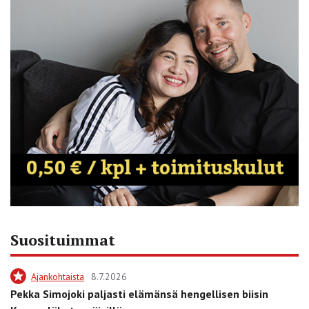
Suosituimmat
Ajankohtaista
8.7.2026
Pekka Simojoki paljasti elämänsä hengellisen biisin