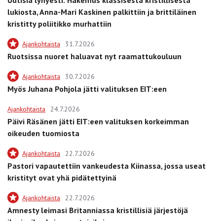
lukiosta, Anna-Mari Kaskinen palkittiin ja brittiläinen
kristitty poliitikko murhattiin
Ajankohtaista
31.7.2026
Ruotsissa nuoret haluavat nyt raamattukouluun
Ajankohtaista
30.7.2026
Myös Juhana Pohjola jätti valituksen EIT:een
Ajankohtaista
24.7.2026
Päivi Räsänen jätti EIT:een valituksen korkeimman
oikeuden tuomiosta
Ajankohtaista
22.7.2026
Pastori vapautettiin vankeudesta Kiinassa, jossa useat
kristityt ovat yhä pidätettyinä
Ajankohtaista
22.7.2026
Amnesty leimasi Britanniassa kristillisiä järjestöjä