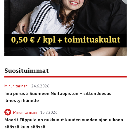
Suosituimmat
Minun tarinani
24.6.2026
Iina perusti Suomeen Noitaopiston – sitten Jeesus
ilmestyi hänelle
Minun tarinani
15.7.2026
Maarit Filppula on nukkunut kuuden vuoden ajan ulkona
säässä kuin säässä