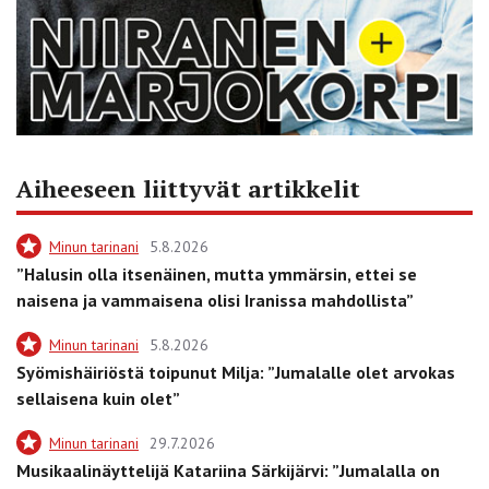
Aiheeseen liittyvät artikkelit
Minun tarinani
5.8.2026
”Halusin olla itsenäinen, mutta ymmärsin, ettei se
naisena ja vammaisena olisi Iranissa mahdollista”
Minun tarinani
5.8.2026
Syömishäiriöstä toipunut Milja: ”Jumalalle olet arvokas
sellaisena kuin olet”
Minun tarinani
29.7.2026
Musikaalinäyttelijä Katariina Särkijärvi: ”Jumalalla on