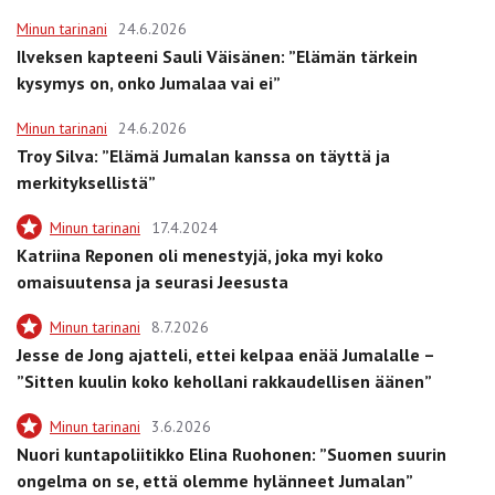
Minun tarinani
24.6.2026
Ilveksen kapteeni Sauli Väisänen: ”Elämän tärkein
kysymys on, onko Jumalaa vai ei”
Minun tarinani
24.6.2026
Troy Silva: ”Elämä Jumalan kanssa on täyttä ja
merkityksellistä”
Minun tarinani
17.4.2024
Katriina Reponen oli menestyjä, joka myi koko
omaisuutensa ja seurasi Jeesusta
Minun tarinani
8.7.2026
Jesse de Jong ajatteli, ettei kelpaa enää Jumalalle –
”Sitten kuulin koko kehollani rakkaudellisen äänen”
Minun tarinani
3.6.2026
Nuori kuntapoliitikko Elina Ruohonen: ”Suomen suurin
ongelma on se, että olemme hylänneet Jumalan”