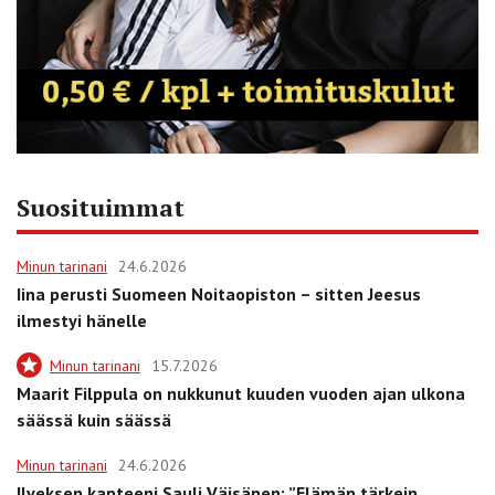
Suosituimmat
Minun tarinani
24.6.2026
Iina perusti Suomeen Noitaopiston – sitten Jeesus
ilmestyi hänelle
Minun tarinani
15.7.2026
Maarit Filppula on nukkunut kuuden vuoden ajan ulkona
säässä kuin säässä
Minun tarinani
24.6.2026
Ilveksen kapteeni Sauli Väisänen: ”Elämän tärkein