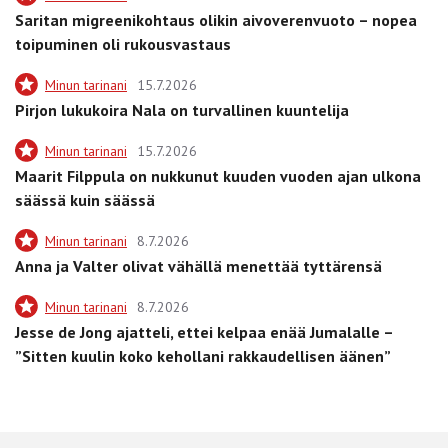
Saritan migreenikohtaus olikin aivoverenvuoto – nopea
toipuminen oli rukousvastaus
Minun tarinani
15.7.2026
Pirjon lukukoira Nala on turvallinen kuuntelija
Minun tarinani
15.7.2026
Maarit Filppula on nukkunut kuuden vuoden ajan ulkona
säässä kuin säässä
Minun tarinani
8.7.2026
Anna ja Valter olivat vähällä menettää tyttärensä
Minun tarinani
8.7.2026
Jesse de Jong ajatteli, ettei kelpaa enää Jumalalle –
”Sitten kuulin koko kehollani rakkaudellisen äänen”