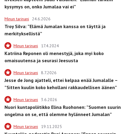
kysymys on, onko Jumalaa vai ei”
Minun tarinani
24.6.2026
Troy Silva: ”Elämä Jumalan kanssa on täyttä ja
merkityksellistä”
Minun tarinani
17.4.2024
Katriina Reponen oli menestyjä, joka myi koko
omaisuutensa ja seurasi Jeesusta
Minun tarinani
8.7.2026
Jesse de Jong ajatteli, ettei kelpaa enää Jumalalle –
”Sitten kuulin koko kehollani rakkaudellisen äänen”
Minun tarinani
3.6.2026
Nuori kuntapoliitikko Elina Ruohonen: ”Suomen suurin
ongelma on se, että olemme hylänneet Jumalan”
Minun tarinani
19.11.2025
Kuuntelija-podcastin Roni Arvonen: ”Ennen seurasin