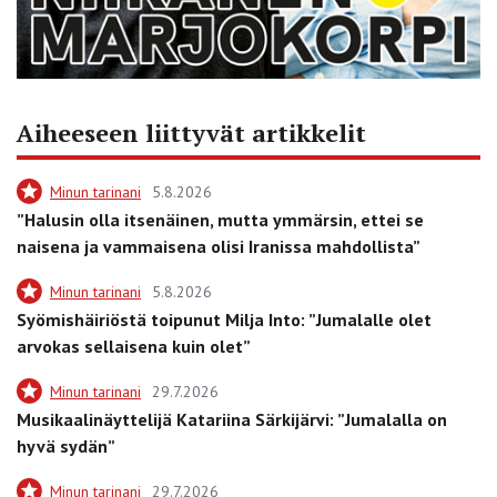
Aiheeseen liittyvät artikkelit
Minun tarinani
5.8.2026
”Halusin olla itsenäinen, mutta ymmärsin, ettei se
naisena ja vammaisena olisi Iranissa mahdollista”
Minun tarinani
5.8.2026
Syömishäiriöstä toipunut Milja Into: ”Jumalalle olet
arvokas sellaisena kuin olet”
Minun tarinani
29.7.2026
Musikaalinäyttelijä Katariina Särkijärvi: ”Jumalalla on
hyvä sydän”
Minun tarinani
29.7.2026