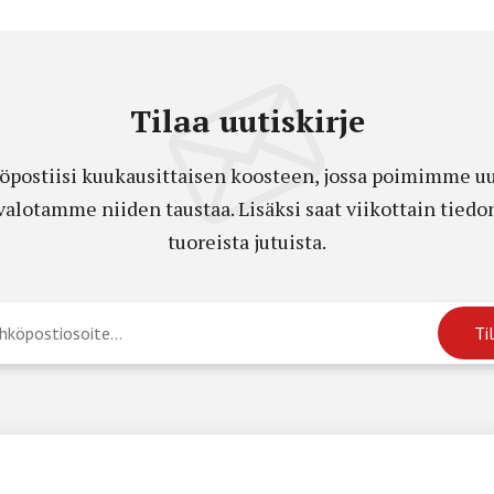
Tilaa uutiskirje
öpostiisi kuukausittaisen koosteen, jossa poimimme uut
a valotamme niiden taustaa. Lisäksi saat viikottain ti
tuoreista jutuista.