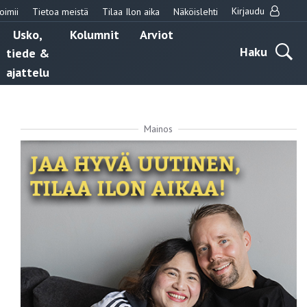
Kirjaudu
oimii
Tietoa meistä
Tilaa Ilon aika
Näköislehti
Usko,
Kolumnit
Arviot
Haku
tiede &
ajattelu
Mainos