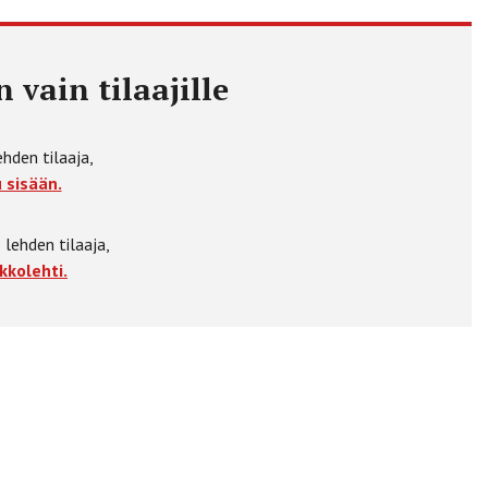
 vain tilaajille
ehden tilaaja,
 sisään.
 lehden tilaaja,
kkolehti.