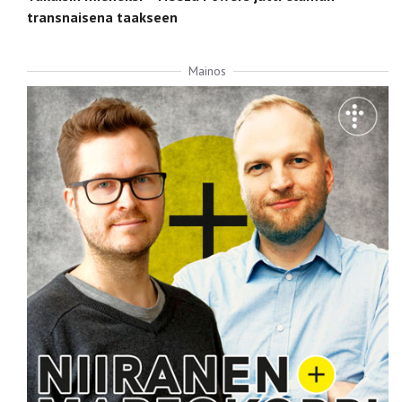
transnaisena taakseen
Mainos