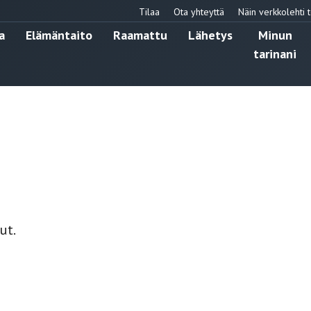
Tilaa
Ota yhteyttä
Näin verkkolehti t
a
Elämäntaito
Raamattu
Lähetys
Minun
tarinani
ut.