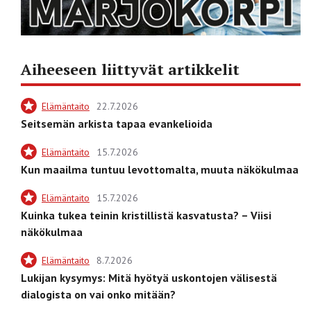
Aiheeseen liittyvät artikkelit
Elämäntaito
22.7.2026
Seitsemän arkista tapaa evankelioida
Elämäntaito
15.7.2026
Kun maailma tuntuu levottomalta, muuta näkökulmaa
Elämäntaito
15.7.2026
Kuinka tukea teinin kristillistä kasvatusta? – Viisi
näkökulmaa
Elämäntaito
8.7.2026
Lukijan kysymys: Mitä hyötyä uskontojen välisestä
dialogista on vai onko mitään?