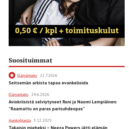
Suosituimmat
Elämäntaito
22.7.2026
Seitsemän arkista tapaa evankelioida
Elämäntaito
24.6.2026
Aviokriisistä selviytyneet Roni ja Naomi Lempiäinen:
”Raamattu on paras parisuhdeopas”
Ajankohtaista
3.12.2025
Takaisin mieheksi – Neeza Powers jätti elämän