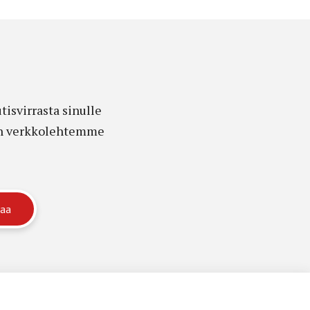
isvirrasta sinulle
edon verkkolehtemme