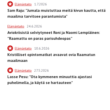
Elämäntaito
1.7.2026
Sam Raju: ”Jumala muistuttaa meitä kivun kautta, että
maailma tarvitsee parantumista”
Elämäntaito
24.6.2026
Aviokriisistä selviytyneet Roni ja Naomi Lempiäinen:
”Raamattu on paras parisuhdeopas”
Elämäntaito
10.6.2026
Kristilliset opintomatkat avaavat ovia Raamatun
maailmaan
Elämäntaito
27.5.2026
Lasse Pesu: ”Ota kymmenen minuuttia ajastasi
puhelimella, ja käytä se hartauteen”