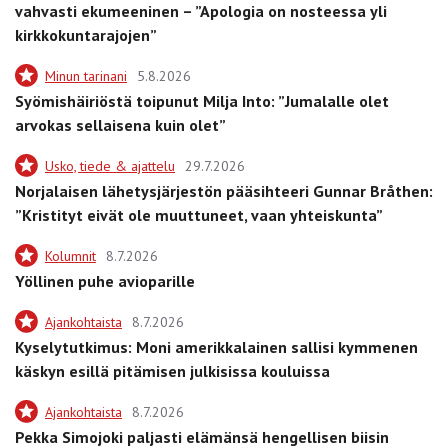
vahvasti ekumeeninen – ”Apologia on nosteessa yli
kirkkokuntarajojen”
Minun tarinani
5.8.2026
Syömishäiriöstä toipunut Milja Into: ”Jumalalle olet
arvokas sellaisena kuin olet”
Usko, tiede & ajattelu
29.7.2026
Norjalaisen lähetysjärjestön pääsihteeri Gunnar Bråthen:
”Kristityt eivät ole muuttuneet, vaan yhteiskunta”
Kolumnit
8.7.2026
Yöllinen puhe avioparille
Ajankohtaista
8.7.2026
Kyselytutkimus: Moni amerikkalainen sallisi kymmenen
käskyn esillä pitämisen julkisissa kouluissa
Ajankohtaista
8.7.2026
Pekka Simojoki paljasti elämänsä hengellisen biisin