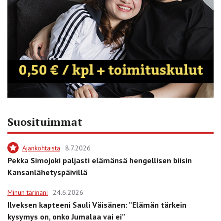
Suosituimmat
Ajankohtaista
8.7.2026
Pekka Simojoki paljasti elämänsä hengellisen biisin
Kansanlähetyspäivillä
Minun tarinani
24.6.2026
Ilveksen kapteeni Sauli Väisänen: ”Elämän tärkein
kysymys on, onko Jumalaa vai ei”