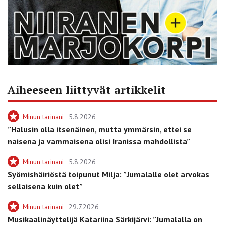
Aiheeseen liittyvät artikkelit
Minun tarinani
5.8.2026
”Halusin olla itsenäinen, mutta ymmärsin, ettei se
naisena ja vammaisena olisi Iranissa mahdollista”
Minun tarinani
5.8.2026
Syömishäiriöstä toipunut Milja: ”Jumalalle olet arvokas
sellaisena kuin olet”
Minun tarinani
29.7.2026
Musikaalinäyttelijä Katariina Särkijärvi: ”Jumalalla on