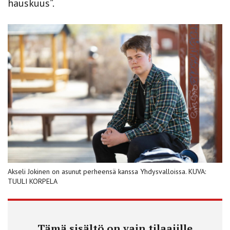
hauskuus”.
Akseli Jokinen on asunut perheensä kanssa Yhdysvalloissa. KUVA:
TUULI KORPELA
Tämä sisältö on vain tilaajille