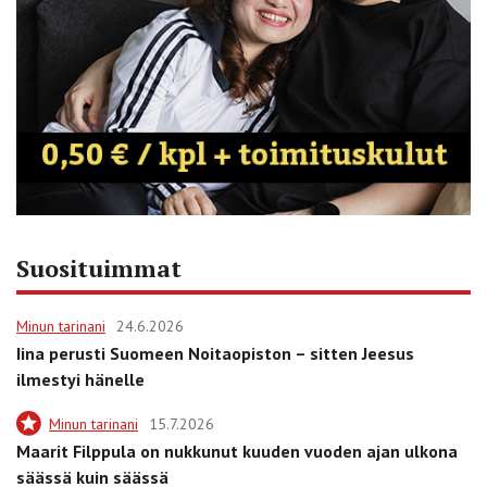
Suosituimmat
Minun tarinani
24.6.2026
Iina perusti Suomeen Noitaopiston – sitten Jeesus
ilmestyi hänelle
Minun tarinani
15.7.2026
Maarit Filppula on nukkunut kuuden vuoden ajan ulkona
säässä kuin säässä