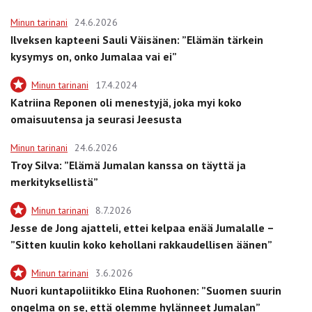
Minun tarinani
24.6.2026
Ilveksen kapteeni Sauli Väisänen: ”Elämän tärkein
kysymys on, onko Jumalaa vai ei”
Minun tarinani
17.4.2024
Katriina Reponen oli menestyjä, joka myi koko
omaisuutensa ja seurasi Jeesusta
Minun tarinani
24.6.2026
Troy Silva: ”Elämä Jumalan kanssa on täyttä ja
merkityksellistä”
Minun tarinani
8.7.2026
Jesse de Jong ajatteli, ettei kelpaa enää Jumalalle –
”Sitten kuulin koko kehollani rakkaudellisen äänen”
Minun tarinani
3.6.2026
Nuori kuntapoliitikko Elina Ruohonen: ”Suomen suurin
ongelma on se, että olemme hylänneet Jumalan”