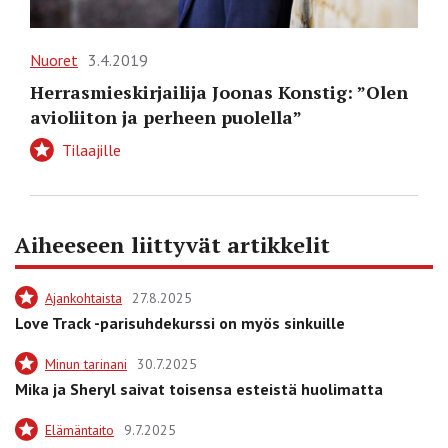
Nuoret
3.4.2019
Herrasmieskirjailija Joonas Konstig: ”Olen
avioliiton ja perheen puolella”
Tilaajille
Aiheeseen liittyvät artikkelit
Ajankohtaista
27.8.2025
Love Track -parisuhdekurssi on myös sinkuille
Minun tarinani
30.7.2025
Mika ja Sheryl saivat toisensa esteistä huolimatta
Elämäntaito
9.7.2025