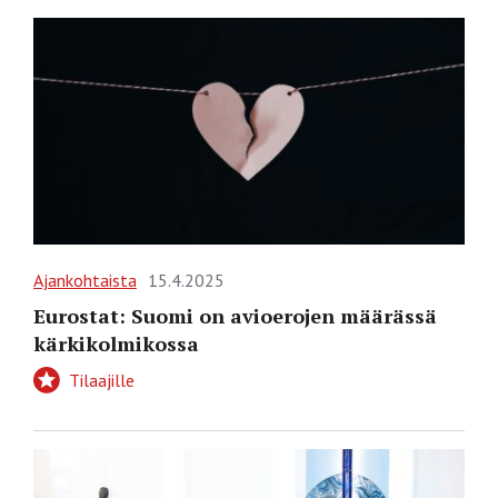
Ajankohtaista
15.4.2025
Eurostat: Suomi on avioerojen määrässä
kärkikolmikossa
Tilaajille