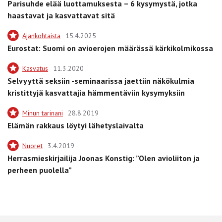
Parisuhde elää luottamuksesta – 6 kysymystä, jotka
haastavat ja kasvattavat sitä
Ajankohtaista
15.4.2025
Eurostat: Suomi on avioerojen määrässä kärkikolmikossa
Kasvatus
11.3.2020
Selvyyttä seksiin -seminaarissa jaettiin näkökulmia
kristittyjä kasvattajia hämmentäviin kysymyksiin
Minun tarinani
28.8.2019
Elämän rakkaus löytyi lähetyslaivalta
Nuoret
3.4.2019
Herrasmieskirjailija Joonas Konstig: ”Olen avioliiton ja
perheen puolella”