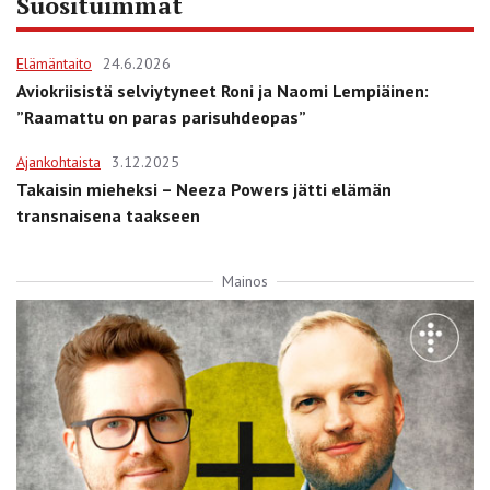
Suosituimmat
Elämäntaito
24.6.2026
Aviokriisistä selviytyneet Roni ja Naomi Lempiäinen:
”Raamattu on paras parisuhdeopas”
Ajankohtaista
3.12.2025
Takaisin mieheksi – Neeza Powers jätti elämän
transnaisena taakseen
Mainos