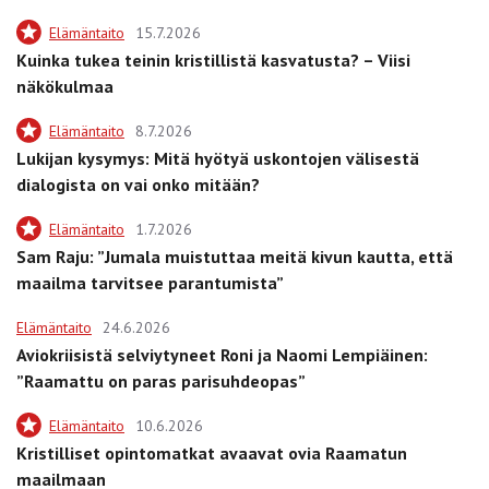
Elämäntaito
15.7.2026
Kuinka tukea teinin kristillistä kasvatusta? – Viisi
näkökulmaa
Elämäntaito
8.7.2026
Lukijan kysymys: Mitä hyötyä uskontojen välisestä
dialogista on vai onko mitään?
Elämäntaito
1.7.2026
Sam Raju: ”Jumala muistuttaa meitä kivun kautta, että
maailma tarvitsee parantumista”
Elämäntaito
24.6.2026
Aviokriisistä selviytyneet Roni ja Naomi Lempiäinen:
”Raamattu on paras parisuhdeopas”
Elämäntaito
10.6.2026
Kristilliset opintomatkat avaavat ovia Raamatun
maailmaan