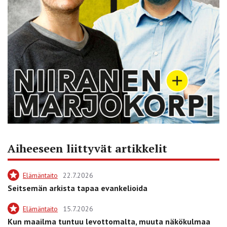
Aiheeseen liittyvät artikkelit
Elämäntaito
22.7.2026
Seitsemän arkista tapaa evankelioida
Elämäntaito
15.7.2026
Kun maailma tuntuu levottomalta, muuta näkökulmaa