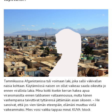
Tammikuussa Afganistanissa tuli voimaan laki, joka sallii väkivallan
naisia kohtaan. Käytännössä naisen on ollut vaikeaa saada oikeutta jo
ennen virallista lakia. Mina koitti itsekin kerran hakea apua
viranomaisilta ennen talibanien valtaannousua, mutta hänen
vanhempansa taivuttivat tyttärensä jättämään asian sikseen. – He
sanoivat, että jos vien tämän eteenpäin, elämäni muuttuu vielä
vaikeammaksi. Mies voisi vaikka tappaa minut. KUVA: Istock