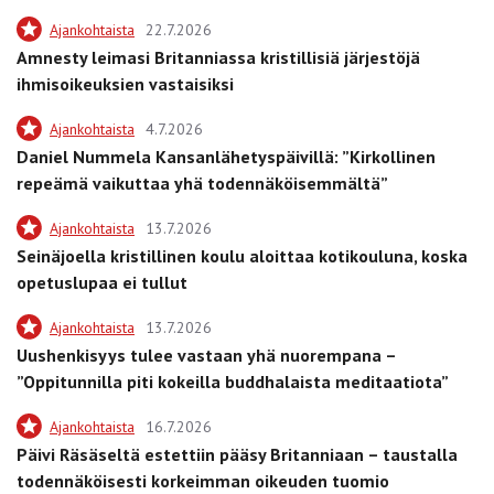
Ajankohtaista
22.7.2026
Amnesty leimasi Britanniassa kristillisiä järjestöjä
ihmisoikeuksien vastaisiksi
Ajankohtaista
4.7.2026
Daniel Nummela Kansanlähetyspäivillä: ”Kirkollinen
repeämä vaikuttaa yhä todennäköisemmältä”
Ajankohtaista
13.7.2026
Seinäjoella kristillinen koulu aloittaa kotikouluna, koska
opetuslupaa ei tullut
Ajankohtaista
13.7.2026
Uushenkisyys tulee vastaan yhä nuorempana –
”Oppitunnilla piti kokeilla buddhalaista meditaatiota”
Ajankohtaista
16.7.2026
Päivi Räsäseltä estettiin pääsy Britanniaan – taustalla
todennäköisesti korkeimman oikeuden tuomio