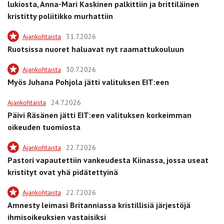
lukiosta, Anna-Mari Kaskinen palkittiin ja brittiläinen
kristitty poliitikko murhattiin
Ajankohtaista
31.7.2026
Ruotsissa nuoret haluavat nyt raamattukouluun
Ajankohtaista
30.7.2026
Myös Juhana Pohjola jätti valituksen EIT:een
Ajankohtaista
24.7.2026
Päivi Räsänen jätti EIT:een valituksen korkeimman
oikeuden tuomiosta
Ajankohtaista
22.7.2026
Pastori vapautettiin vankeudesta Kiinassa, jossa useat
kristityt ovat yhä pidätettyinä
Ajankohtaista
22.7.2026
Amnesty leimasi Britanniassa kristillisiä järjestöjä
ihmisoikeuksien vastaisiksi