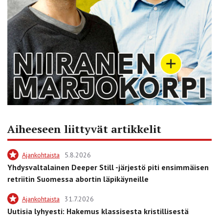
Aiheeseen liittyvät artikkelit
Ajankohtaista
5.8.2026
Yhdysvaltalainen Deeper Still -järjestö piti ensimmäisen
retriitin Suomessa abortin läpikäyneille
Ajankohtaista
31.7.2026
Uutisia lyhyesti: Hakemus klassisesta kristillisestä