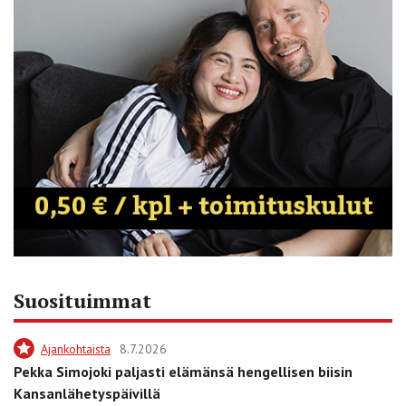
Suosituimmat
Ajankohtaista
8.7.2026
Pekka Simojoki paljasti elämänsä hengellisen biisin
Kansanlähetyspäivillä