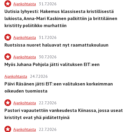
Ajankohtaista
31.7.2026
Uutisia lyhyesti: Hakemus klassisesta kristillisestä
lukiosta, Anna-Mari Kaskinen palkittiin ja brittiläinen
kristitty poliitikko murhattiin
Ajankohtaista
31.7.2026
Ruotsissa nuoret haluavat nyt raamattukouluun
Ajankohtaista
30.7.2026
Myös Juhana Pohjola jätti valituksen EIT:een
Ajankohtaista
24.7.2026
Päivi Räsänen jätti EIT:een valituksen korkeimman
oikeuden tuomiosta
Ajankohtaista
22.7.2026
Pastori vapautettiin vankeudesta Kiinassa, jossa useat
kristityt ovat yhä pidätettyinä
Ajankohtaista
22.7.2026