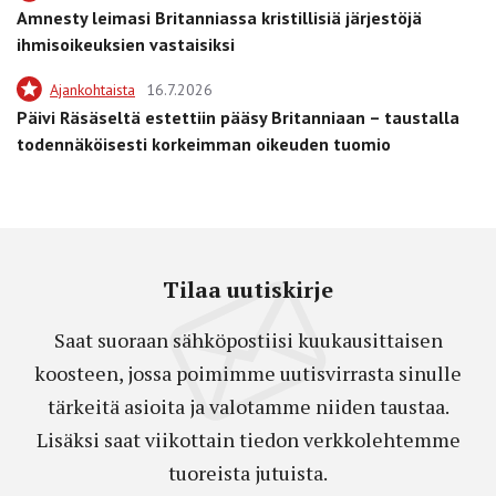
Amnesty leimasi Britanniassa kristillisiä järjestöjä
ihmisoikeuksien vastaisiksi
Ajankohtaista
16.7.2026
Päivi Räsäseltä estettiin pääsy Britanniaan – taustalla
todennäköisesti korkeimman oikeuden tuomio
Tilaa uutiskirje
Saat suoraan sähköpostiisi kuukausittaisen
koosteen, jossa poimimme uutisvirrasta sinulle
tärkeitä asioita ja valotamme niiden taustaa.
Lisäksi saat viikottain tiedon verkkolehtemme
tuoreista jutuista.