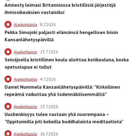
Amnesty leimasi Britanniassa kristillisiä järjestöjä
ihmisoikeuksien vastaisiksi
Ajankohtaista
8.7.2026
Pekka Simojoki paljasti elämänsä hengellisen biisin
Kansanlähetyspäivillä
Ajankohtaista
13.7.2026
Seinäjoella kristillinen koulu aloittaa kotikouluna, koska
opetuslupaa ei tullut
Ajankohtaista
4.7.2026
Daniel Nummela Kansanlähetyspäivillä: ”Kirkollinen
repeämä vaikuttaa yhä todennäköisemmältä”
Ajankohtaista
13.7.2026
Uushenkisyys tulee vastaan yhä nuorempana –
”Oppitunnilla piti kokeilla buddhalaista meditaatiota”
Ajankohtaista
16.7.2026