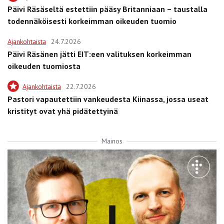
Päivi Räsäseltä estettiin pääsy Britanniaan – taustalla
todennäköisesti korkeimman oikeuden tuomio
Ajankohtaista
24.7.2026
Päivi Räsänen jätti EIT:een valituksen korkeimman
oikeuden tuomiosta
Ajankohtaista
22.7.2026
Pastori vapautettiin vankeudesta Kiinassa, jossa useat
kristityt ovat yhä pidätettyinä
Mainos