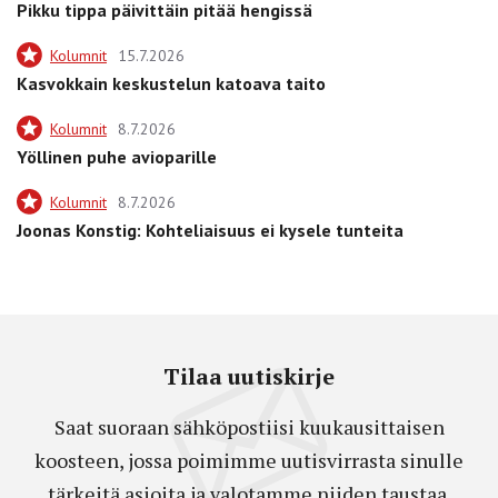
Pikku tippa päivittäin pitää hengissä
Kolumnit
15.7.2026
Kasvokkain keskustelun katoava taito
Kolumnit
8.7.2026
Yöllinen puhe avioparille
Kolumnit
8.7.2026
Joonas Konstig: Kohteliaisuus ei kysele tunteita
Tilaa uutiskirje
Saat suoraan sähköpostiisi kuukausittaisen
koosteen, jossa poimimme uutisvirrasta sinulle
tärkeitä asioita ja valotamme niiden taustaa.