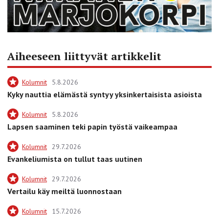
Aiheeseen liittyvät artikkelit
Kolumnit
5.8.2026
Kyky nauttia elämästä syntyy yksinkertaisista asioista
Kolumnit
5.8.2026
Lapsen saaminen teki papin työstä vaikeampaa
Kolumnit
29.7.2026
Evankeliumista on tullut taas uutinen
Kolumnit
29.7.2026
Vertailu käy meiltä luonnostaan
Kolumnit
15.7.2026