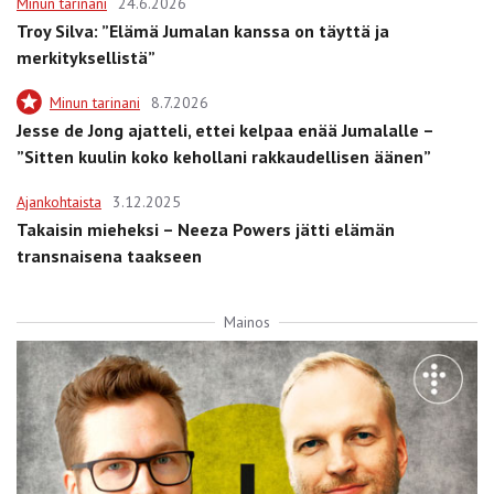
Minun tarinani
24.6.2026
Troy Silva: ”Elämä Jumalan kanssa on täyttä ja
merkityksellistä”
Minun tarinani
8.7.2026
Jesse de Jong ajatteli, ettei kelpaa enää Jumalalle –
”Sitten kuulin koko kehollani rakkaudellisen äänen”
Ajankohtaista
3.12.2025
Takaisin mieheksi – Neeza Powers jätti elämän
transnaisena taakseen
Mainos