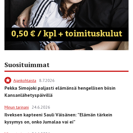
Suosituimmat
Ajankohtaista
8.7.2026
Pekka Simojoki paljasti elämänsä hengellisen biisin
Kansanlähetyspäivillä
Minun tarinani
24.6.2026
Ilveksen kapteeni Sauli Väisänen: ”Elämän tärkein
kysymys on, onko Jumalaa vai ei”