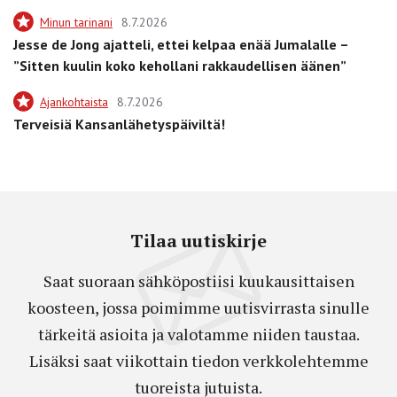
Minun tarinani
8.7.2026
Jesse de Jong ajatteli, ettei kelpaa enää Jumalalle –
”Sitten kuulin koko kehollani rakkaudellisen äänen”
Ajankohtaista
8.7.2026
Terveisiä Kansanlähetyspäiviltä!
Tilaa uutiskirje
Saat suoraan sähköpostiisi kuukausittaisen
koosteen, jossa poimimme uutisvirrasta sinulle
tärkeitä asioita ja valotamme niiden taustaa.
Lisäksi saat viikottain tiedon verkkolehtemme
tuoreista jutuista.