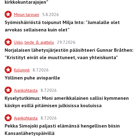
kirkkokuntarajojen”
Minun tarinani
5.8.2026
Syömishäiriöstä toipunut Milja Into: ”Jumalalle olet
arvokas sellaisena kuin olet”
Usko, tiede & ajattelu
29.7.2026
Norjalaisen lähetysjärjestön pääsihteeri Gunnar Bråthen:
”Kristityt eivät ole muuttuneet, vaan yhteiskunta”
Kolumnit
8.7.2026
Yöllinen puhe avioparille
Ajankohtaista
8.7.2026
Kyselytutkimus: Moni amerikkalainen sallisi kymmenen
käskyn esillä pitämisen julkisissa kouluissa
Ajankohtaista
8.7.2026
Pekka Simojoki paljasti elämänsä hengellisen biisin
Kansanlähetyspäivillä