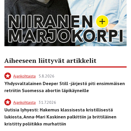
Aiheeseen liittyvät artikkelit
Ajankohtaista
5.8.2026
Yhdysvaltalainen Deeper Still -järjestö piti ensimmäisen
retriitin Suomessa abortin läpikäyneille
Ajankohtaista
31.7.2026
Uutisia lyhyesti: Hakemus klassisesta kristillisestä
lukiosta, Anna-Mari Kaskinen palkittiin ja brittiläinen
kristitty poliitikko murhattiin