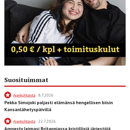
Suosituimmat
Ajankohtaista
8.7.2026
Pekka Simojoki paljasti elämänsä hengellisen biisin
Kansanlähetyspäivillä
Ajankohtaista
22.7.2026
Amnesty leimasi Britanniassa kristillisiä järjestöjä