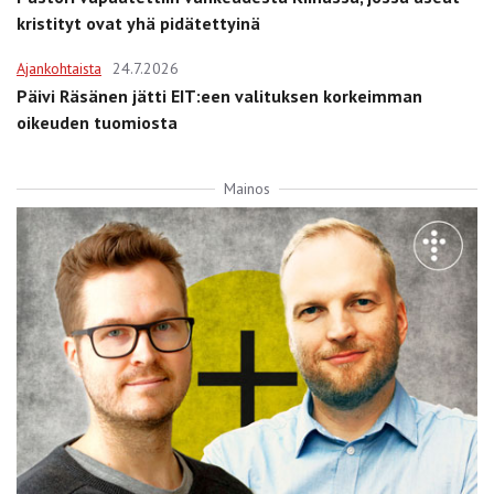
kristityt ovat yhä pidätettyinä
Ajankohtaista
24.7.2026
Päivi Räsänen jätti EIT:een valituksen korkeimman
oikeuden tuomiosta
Mainos