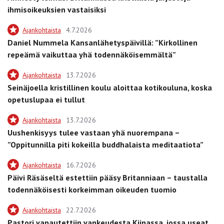
ihmisoikeuksien vastaisiksi
Ajankohtaista
4.7.2026
Daniel Nummela Kansanlähetyspäivillä: ”Kirkollinen
repeämä vaikuttaa yhä todennäköisemmältä”
Ajankohtaista
13.7.2026
Seinäjoella kristillinen koulu aloittaa kotikouluna, koska
opetuslupaa ei tullut
Ajankohtaista
13.7.2026
Uushenkisyys tulee vastaan yhä nuorempana –
”Oppitunnilla piti kokeilla buddhalaista meditaatiota”
Ajankohtaista
16.7.2026
Päivi Räsäseltä estettiin pääsy Britanniaan – taustalla
todennäköisesti korkeimman oikeuden tuomio
Ajankohtaista
22.7.2026
Pastori vapautettiin vankeudesta Kiinassa, jossa useat