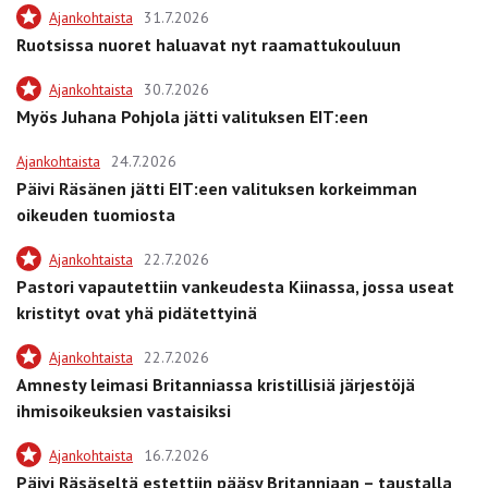
Ajankohtaista
31.7.2026
Ruotsissa nuoret haluavat nyt raamattukouluun
Ajankohtaista
30.7.2026
Myös Juhana Pohjola jätti valituksen EIT:een
Ajankohtaista
24.7.2026
Päivi Räsänen jätti EIT:een valituksen korkeimman
oikeuden tuomiosta
Ajankohtaista
22.7.2026
Pastori vapautettiin vankeudesta Kiinassa, jossa useat
kristityt ovat yhä pidätettyinä
Ajankohtaista
22.7.2026
Amnesty leimasi Britanniassa kristillisiä järjestöjä
ihmisoikeuksien vastaisiksi
Ajankohtaista
16.7.2026
Päivi Räsäseltä estettiin pääsy Britanniaan – taustalla