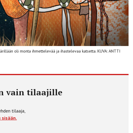
illään oli monta ihmettelevää ja ihastelevaa katsetta. KUVA: ANTTI
 vain tilaajille
ehden tilaaja,
 sisään.