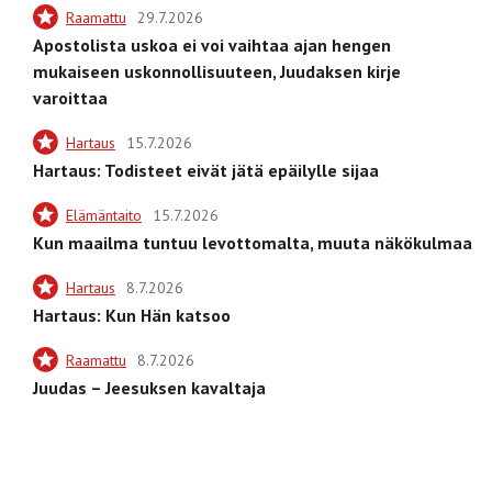
Raamattu
29.7.2026
Apostolista uskoa ei voi vaihtaa ajan hengen
mukaiseen uskonnollisuuteen, Juudaksen kirje
varoittaa
Hartaus
15.7.2026
Hartaus: Todisteet eivät jätä epäilylle sijaa
Elämäntaito
15.7.2026
Kun maailma tuntuu levottomalta, muuta näkökulmaa
Hartaus
8.7.2026
Hartaus: Kun Hän katsoo
Raamattu
8.7.2026
Juudas – Jeesuksen kavaltaja