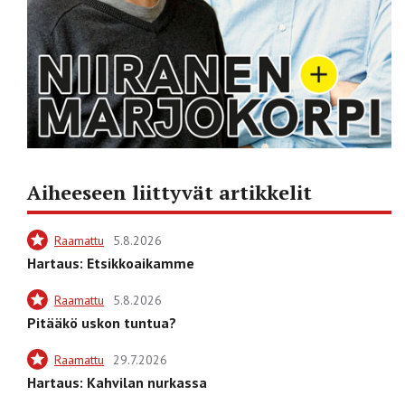
Aiheeseen liittyvät artikkelit
Raamattu
5.8.2026
Hartaus: Etsikkoaikamme
Raamattu
5.8.2026
Pitääkö uskon tuntua?
Raamattu
29.7.2026
Hartaus: Kahvilan nurkassa