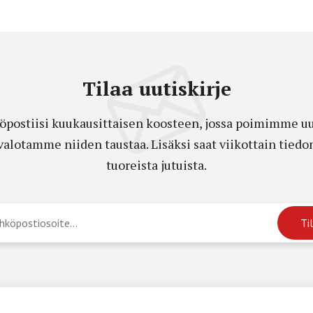
Tilaa uutiskirje
öpostiisi kuukausittaisen koosteen, jossa poimimme uut
a valotamme niiden taustaa. Lisäksi saat viikottain ti
tuoreista jutuista.