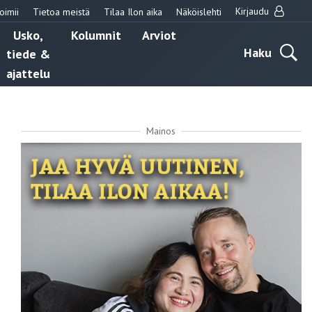
Kirjaudu
oimii
Tietoa meistä
Tilaa Ilon aika
Näköislehti
Usko,
Kolumnit
Arviot
Haku
tiede &
ajattelu
Mainos