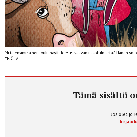
Miltä ensimmäinen joulu näytti Jeesus-vauvan näkökulmasta? Hänen ympär
YRJÖLÄ
Tämä sisältö on
Jos olet jo l
kirjaudu