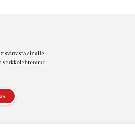
isvirrasta sinulle
edon verkkolehtemme