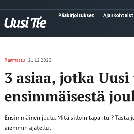
Pääkirjoitukset
Ajankohtaist
Raamattu
21.12.2022
3 asiaa, jotka Uusi
ensimmäisestä jou
Ensimmäinen joulu. Mitä silloin tapahtui? Tästä j
aiemmin ajatellut.