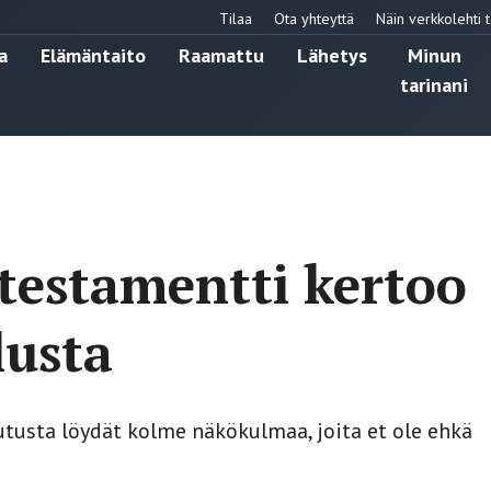
Tilaa
Ota yhteyttä
Näin verkkolehti t
a
Elämäntaito
Raamattu
Lähetys
Minun
tarinani
 testamentti kertoo
lusta
utusta löydät kolme näkökulmaa, joita et ole ehkä