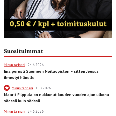
Suosituimmat
Minun tarinani
24.6.2026
Iina perusti Suomeen Noitaopiston – sitten Jeesus
ilmestyi hänelle
Minun tarinani
15.7.2026
Maarit Filppula on nukkunut kuuden vuoden ajan ulkona
säässä kuin säässä
Minun tarinani
24.6.2026