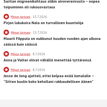
Saritan migreenikohtaus olikin aivoverenvuoto – nopea
toipuminen oli rukousvastaus
Minun tarinani
15.7.2026
Pirjon lukukoira Nala on turvallinen kuuntelija
Minun tarinani
15.7.2026
Maarit Filppula on nukkunut kuuden vuoden ajan ulkona
säässä kuin säässä
Minun tarinani
8.7.2026
Anna ja Valter olivat vähällä menettää tyttärensä
Minun tarinani
8.7.2026
Jesse de Jong ajatteli, ettei kelpaa enää Jumalalle –
”Sitten kuulin koko kehollani rakkaudellisen äänen”