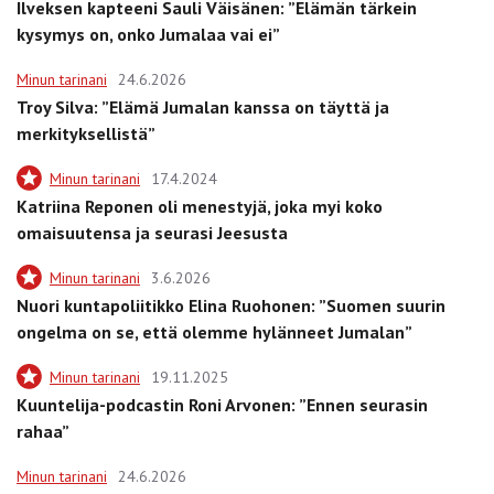
Ilveksen kapteeni Sauli Väisänen: ”Elämän tärkein
kysymys on, onko Jumalaa vai ei”
Minun tarinani
24.6.2026
Troy Silva: ”Elämä Jumalan kanssa on täyttä ja
merkityksellistä”
Minun tarinani
17.4.2024
Katriina Reponen oli menestyjä, joka myi koko
omaisuutensa ja seurasi Jeesusta
Minun tarinani
3.6.2026
Nuori kuntapoliitikko Elina Ruohonen: ”Suomen suurin
ongelma on se, että olemme hylänneet Jumalan”
Minun tarinani
19.11.2025
Kuuntelija-podcastin Roni Arvonen: ”Ennen seurasin
rahaa”
Minun tarinani
24.6.2026