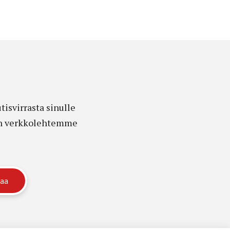
isvirrasta sinulle
edon verkkolehtemme