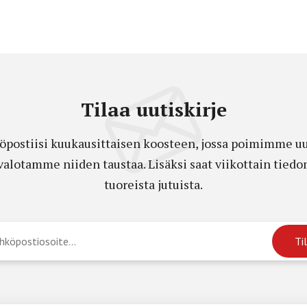
Tilaa uutiskirje
öpostiisi kuukausittaisen koosteen, jossa poimimme uut
a valotamme niiden taustaa. Lisäksi saat viikottain ti
tuoreista jutuista.