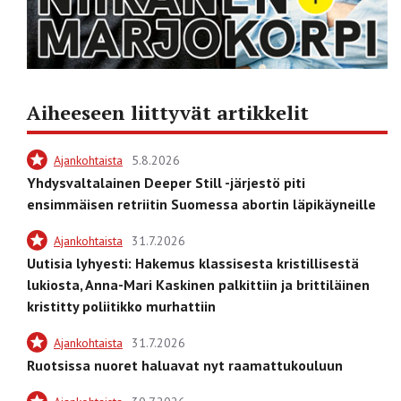
Aiheeseen liittyvät artikkelit
Ajankohtaista
5.8.2026
Yhdysvaltalainen Deeper Still -järjestö piti
ensimmäisen retriitin Suomessa abortin läpikäyneille
Ajankohtaista
31.7.2026
Uutisia lyhyesti: Hakemus klassisesta kristillisestä
lukiosta, Anna-Mari Kaskinen palkittiin ja brittiläinen
kristitty poliitikko murhattiin
Ajankohtaista
31.7.2026
Ruotsissa nuoret haluavat nyt raamattukouluun