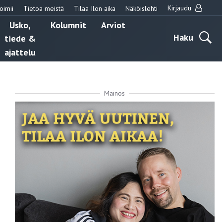
Kirjaudu
oimii
Tietoa meistä
Tilaa Ilon aika
Näköislehti
Usko,
Kolumnit
Arviot
Haku
tiede &
ajattelu
Mainos