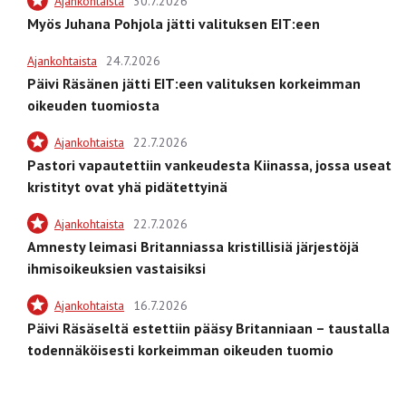
Ajankohtaista
30.7.2026
Myös Juhana Pohjola jätti valituksen EIT:een
Ajankohtaista
24.7.2026
Päivi Räsänen jätti EIT:een valituksen korkeimman
oikeuden tuomiosta
Ajankohtaista
22.7.2026
Pastori vapautettiin vankeudesta Kiinassa, jossa useat
kristityt ovat yhä pidätettyinä
Ajankohtaista
22.7.2026
Amnesty leimasi Britanniassa kristillisiä järjestöjä
ihmisoikeuksien vastaisiksi
Ajankohtaista
16.7.2026
Päivi Räsäseltä estettiin pääsy Britanniaan – taustalla
todennäköisesti korkeimman oikeuden tuomio