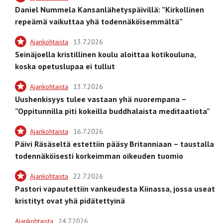
Daniel Nummela Kansanlähetyspäivillä: ”Kirkollinen
repeämä vaikuttaa yhä todennäköisemmältä”
Ajankohtaista
13.7.2026
Seinäjoella kristillinen koulu aloittaa kotikouluna,
koska opetuslupaa ei tullut
Ajankohtaista
13.7.2026
Uushenkisyys tulee vastaan yhä nuorempana –
”Oppitunnilla piti kokeilla buddhalaista meditaatiota”
Ajankohtaista
16.7.2026
Päivi Räsäseltä estettiin pääsy Britanniaan – taustalla
todennäköisesti korkeimman oikeuden tuomio
Ajankohtaista
22.7.2026
Pastori vapautettiin vankeudesta Kiinassa, jossa useat
kristityt ovat yhä pidätettyinä
Ajankohtaista
24.7.2026