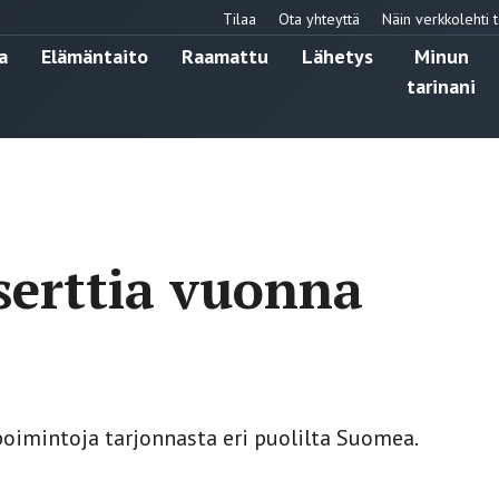
Tilaa
Ota yhteyttä
Näin verkkolehti t
a
Elämäntaito
Raamattu
Lähetys
Minun
tarinani
serttia vuonna
oimintoja tarjonnasta eri puolilta Suomea.