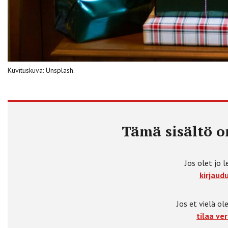
Kuvituskuva: Unsplash.
Tämä sisältö on
Jos olet jo l
kirjaudu
Jos et vielä ole
tilaa ver