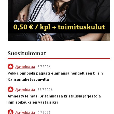
Suosituimmat
Ajankohtaista
8.7.2026
Pekka Simojoki paljasti elämänsä hengellisen biisin
Kansanlähetyspäivillä
Ajankohtaista
22.7.2026
Amnesty leimasi Britanniassa kristillisiä järjestöjä
ihmisoikeuksien vastaisiksi
Ajankohtaista
4.7.2026