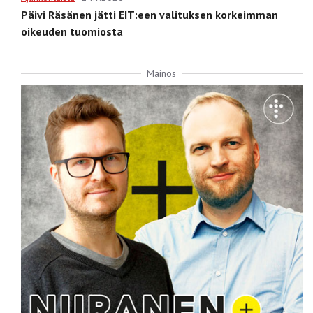
Päivi Räsänen jätti EIT:een valituksen korkeimman
oikeuden tuomiosta
Mainos